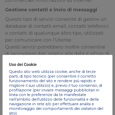
commerciali; informazioni su Internet.
Gestione contatti e invio di messaggi
Questo tipo di servizi consente di gestire un
database di contatti email, contatti telefonici
o contatti di qualunque altro tipo, utilizzati
per comunicare con l’Utente.
Questi servizi potrebbero inoltre consentire
di raccogliere dati relativi alla data e all’ora di
visualizzazione dei messaggi da parte
Uso dei Cookie
dell’Utente, così come all’interazione
Questo sito web utilizza cookie, anche di terze
dell’Utente con essi, come le informazioni sui
parti, di tipo tecnico (per consentire il corretto
funzionamento del sito e rendere più rapido e
click sui collegamenti inseriti nei messaggi.
migliore il suo utilizzo) e, previo il tuo consenso, di
profilazione (per inviare messaggi pubblicitari in
Mailchimp (The Rocket Science Group
linea con le preferenze da te manifestate
LLC)
nell’ambito dell’utilizzo delle funzionalità e della
navigazione in rete e/o per effettuare analisi e
Mailchimp è un servizio di gestione indirizzi
monitoraggio dei comportamenti dei visitatori del
sito).
e invio di messaggi email fornito da The