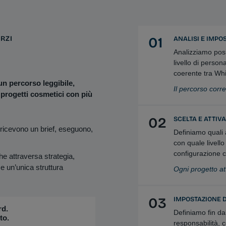
RZI
01
ANALISI E IMPO
Analizziamo posi
livello di person
coerente tra Whi
un percorso leggibile,
Il percorso corre
e progetti cosmetici con più
02
SCELTA E ATTIV
 ricevono un brief, eseguono,
Definiamo quali 
con quale livell
configurazione c
he attraversa strategia,
 un’unica struttura
Ogni progetto at
03
IMPOSTAZIONE 
rd.
Definiamo fin dal
to.
responsabilità, 