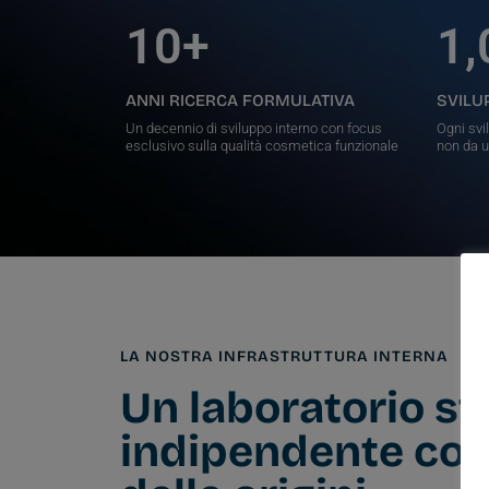
10
+
1,
ANNI RICERCA FORMULATIVA
SVILU
Un decennio di sviluppo interno con focus
Ogni svi
esclusivo sulla qualità cosmetica funzionale
non da u
LA NOSTRA INFRASTRUTTURA INTERNA
Un laboratorio st
indipendente con