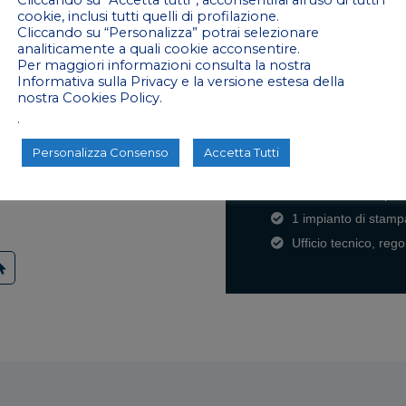
cookie, inclusi tutti quelli di profilazione.
2 impianti di produz
Cliccando su “Personalizza” potrai selezionare
1 linea di riempime
analiticamente a quali cookie acconsentire.
nto terzi
strutturato
Per maggiori informazioni consulta la nostra
li e una visione modulare, ma
2 impianti di saldat
Informativa sulla Privacy e la versione estesa della
to viene trattato come se fosse
1 macchina per aggr
nostra Cookies Policy.
.
1 impianto di etiche
 chi cerca soluzioni già testate e
1 impianto di serigr
Personalizza Consenso
Accetta Tutti
sa di esclusivo, pensato su
1 impianto di tampo
ni progetto nasce da una logica
1 divisione stampa 
1 impianto di stamp
Ufficio tecnico, rego