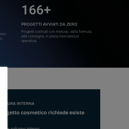
166
+
PROGETTI AVVIATI DA ZERO
Progetti costruiti con metodo, dalla formula
cono
alla consegna, in piena riservatezza
no.
operativa.
RUTTURA INTERNA
progetto cosmetico richiede esiste
erca e sviluppo interno