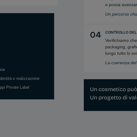
e possa avanza
Un percorso chia
04
CONTROLLO DEL
Verifichiamo che
packaging, grafi
lungo tutto lo sv
La coerenza del 
one
identità e realizzazione
ppi Private Label
Un cosmetico può 
Un progetto di va