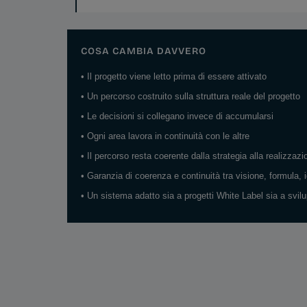
COSA CAMBIA DAVVERO
• Il progetto viene letto prima di essere attivato
• Un percorso costruito sulla struttura reale del progetto
• Le decisioni si collegano invece di accumularsi
• Ogni area lavora in continuità con le altre
• Il percorso resta coerente dalla strategia alla realizzazi
• Garanzia di coerenza e continuità tra visione, formula, 
• Un sistema adatto sia a progetti White Label sia a svilu