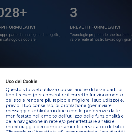
028
+
3
PPI FORMULATIVI
BREVETTI FORMULATIVI
luppo parte da una logica di progetto,
Tecnologie proprietarie che trasferis
n catalogo da copiare.
valore reale al nostro lavoro ogni gior
Uso dei Cookie
Questo sito web utilizza cookie, anche di terze parti, di
tipo tecnico (per consentire il corretto funzionamento
del sito e rendere più rapido e migliore il suo utilizzo) e,
previo il tuo consenso, di profilazione (per inviare
rutturato
LA NOSTRA INFRAST
messaggi pubblicitari in linea con le preferenze da te
Tutto ciò che un 
manifestate nell’ambito dell’utilizzo delle funzionalità e
 l'anima
già qui.
della navigazione in rete e/o per effettuare analisi e
monitoraggio dei comportamenti dei visitatori del sito).
1 Laboratorio di ric
Cliccando su “Accetta tutti”, acconsentirai all’uso di tutti i